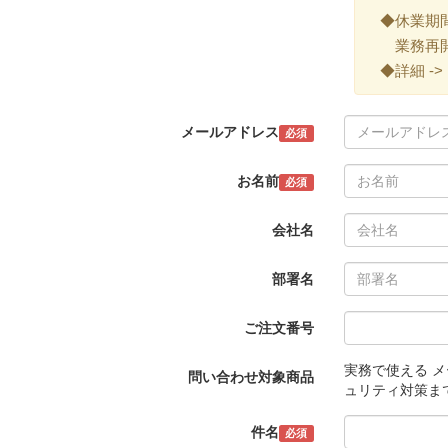
◆休業期間 ->
業務再開 -
◆詳細 ->
メールアドレス
必須
お名前
必須
会社名
部署名
ご注文番号
実務で使える 
問い合わせ対象商品
ュリティ対策まで
件名
必須