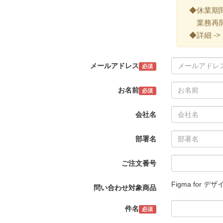
◆休業期間 ->
業務再開 -
◆詳細 ->
メールアドレス
必須
お名前
必須
会社名
部署名
ご注文番号
Figma fo
問い合わせ対象商品
件名
必須