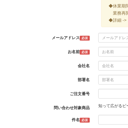
◆休業期間 ->
業務再開 -
◆詳細 ->
メールアドレス
必須
お名前
必須
会社名
部署名
ご注文番号
知って広がるビー
問い合わせ対象商品
件名
必須