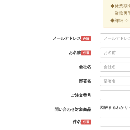
◆休業期間 ->
業務再開 -
◆詳細 ->
メールアドレス
必須
お名前
必須
会社名
部署名
ご注文番号
図解まるわかり 
問い合わせ対象商品
件名
必須