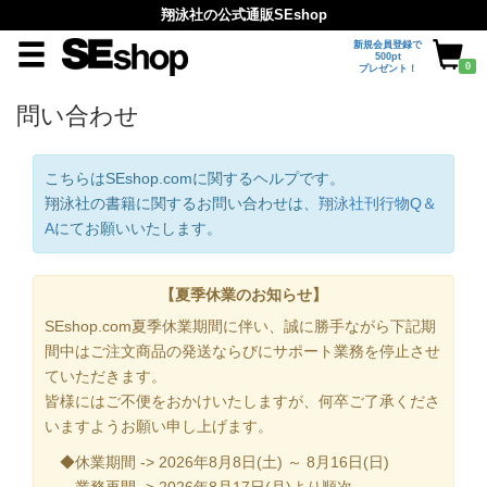
翔泳社の公式通販SEshop
新規会員登録で
500pt
0
プレゼント！
問い合わせ
こちらはSEshop.comに関するヘルプです。
翔泳社の書籍に関するお問い合わせは、
翔泳社刊行物Q＆
A
にてお願いいたします。
【夏季休業のお知らせ】
SEshop.com夏季休業期間に伴い、誠に勝手ながら下記期
間中はご注文商品の発送ならびにサポート業務を停止させ
ていただきます。
皆様にはご不便をおかけいたしますが、何卒ご了承くださ
いますようお願い申し上げます。
◆休業期間 -> 2026年8月8日(土) ～ 8月16日(日)
業務再開 -> 2026年8月17日(月)より順次