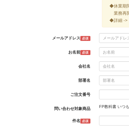
◆休業期間 ->
業務再開 -
◆詳細 ->
メールアドレス
必須
お名前
必須
会社名
部署名
ご注文番号
FP教科書 いつも
問い合わせ対象商品
件名
必須