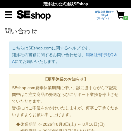
翔泳社の公式通販SEshop
新規会員登録で
500pt
0
プレゼント！
問い合わせ
こちらはSEshop.comに関するヘルプです。
翔泳社の書籍に関するお問い合わせは、
翔泳社刊行物Q＆
A
にてお願いいたします。
【夏季休業のお知らせ】
SEshop.com夏季休業期間に伴い、誠に勝手ながら下記期
間中はご注文商品の発送ならびにサポート業務を停止させ
ていただきます。
皆様にはご不便をおかけいたしますが、何卒ご了承くださ
いますようお願い申し上げます。
◆休業期間 -> 2026年8月8日(土) ～ 8月16日(日)
業務再開 -> 2026年8月17日(月)より順次