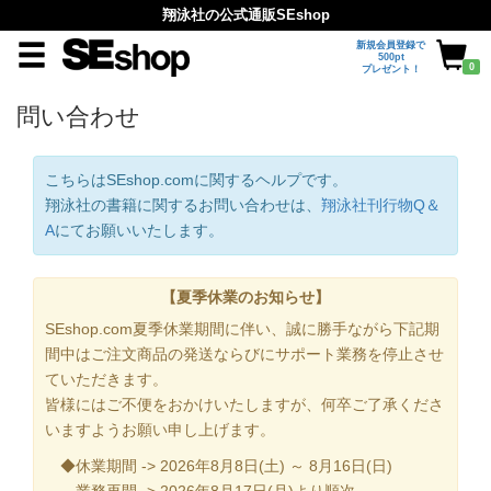
翔泳社の公式通販SEshop
新規会員登録で
500pt
0
プレゼント！
問い合わせ
こちらはSEshop.comに関するヘルプです。
翔泳社の書籍に関するお問い合わせは、
翔泳社刊行物Q＆
A
にてお願いいたします。
【夏季休業のお知らせ】
SEshop.com夏季休業期間に伴い、誠に勝手ながら下記期
間中はご注文商品の発送ならびにサポート業務を停止させ
ていただきます。
皆様にはご不便をおかけいたしますが、何卒ご了承くださ
いますようお願い申し上げます。
◆休業期間 -> 2026年8月8日(土) ～ 8月16日(日)
業務再開 -> 2026年8月17日(月)より順次