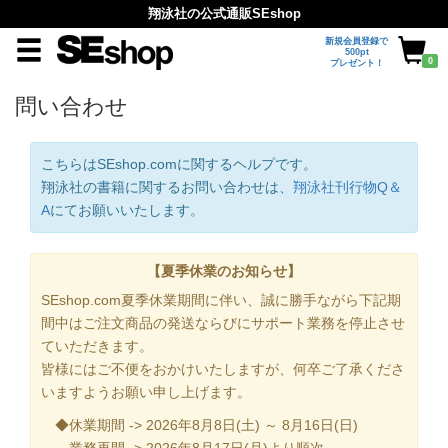
翔泳社の公式通販SEshop
新規会員登録で
500pt
0
プレゼント！
問い合わせ
こちらはSEshop.comに関するヘルプです。
翔泳社の書籍に関するお問い合わせは、
翔泳社刊行物Q＆
A
にてお願いいたします。
【夏季休業のお知らせ】
SEshop.com夏季休業期間に伴い、誠に勝手ながら下記期
間中はご注文商品の発送ならびにサポート業務を停止させ
ていただきます。
皆様にはご不便をおかけいたしますが、何卒ご了承くださ
いますようお願い申し上げます。
◆休業期間 -> 2026年8月8日(土) ～ 8月16日(日)
業務再開 -> 2026年8月17日(月)より順次