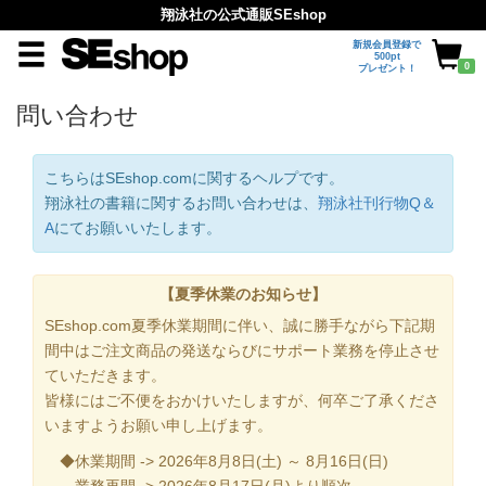
翔泳社の公式通販SEshop
新規会員登録で
500pt
0
プレゼント！
問い合わせ
こちらはSEshop.comに関するヘルプです。
翔泳社の書籍に関するお問い合わせは、
翔泳社刊行物Q＆
A
にてお願いいたします。
【夏季休業のお知らせ】
SEshop.com夏季休業期間に伴い、誠に勝手ながら下記期
間中はご注文商品の発送ならびにサポート業務を停止させ
ていただきます。
皆様にはご不便をおかけいたしますが、何卒ご了承くださ
いますようお願い申し上げます。
◆休業期間 -> 2026年8月8日(土) ～ 8月16日(日)
業務再開 -> 2026年8月17日(月)より順次