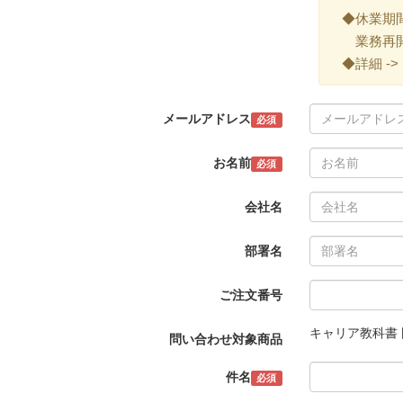
◆休業期間 ->
業務再開 -
◆詳細 ->
メールアドレス
必須
お名前
必須
会社名
部署名
ご注文番号
キャリア教科書 
問い合わせ対象商品
件名
必須