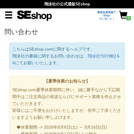
翔泳社の公式通販SEshop
新規会員登録で
500pt
0
プレゼント！
問い合わせ
こちらはSEshop.comに関するヘルプです。
翔泳社の書籍に関するお問い合わせは、
翔泳社刊行物Q＆
A
にてお願いいたします。
【夏季休業のお知らせ】
SEshop.com夏季休業期間に伴い、誠に勝手ながら下記期
間中はご注文商品の発送ならびにサポート業務を停止させ
ていただきます。
皆様にはご不便をおかけいたしますが、何卒ご了承くださ
いますようお願い申し上げます。
◆休業期間 -> 2026年8月8日(土) ～ 8月16日(日)
業務再開 -> 2026年8月17日(月)より順次