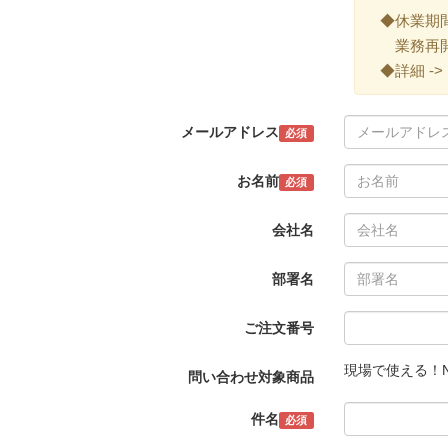
◆休業期間 ->
業務再開 -
◆詳細 ->
メールアドレス
必須
お名前
必須
会社名
部署名
ご注文番号
現場で使える！N
問い合わせ対象商品
件名
必須