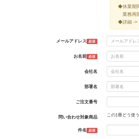
◆休業期間 ->
業務再開 -
◆詳細 ->
メールアドレス
必須
お名前
必須
会社名
部署名
ご注文番号
この1冊どう使
問い合わせ対象商品
件名
必須