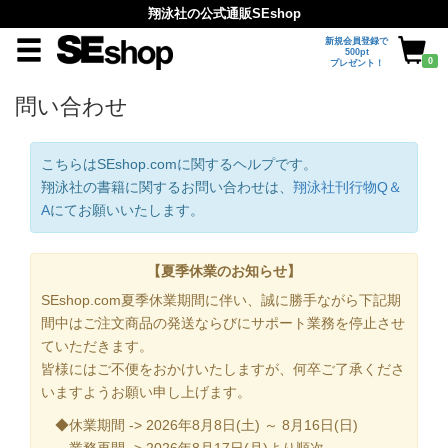
翔泳社の公式通販SEshop
新規会員登録で
500pt
0
プレゼント！
問い合わせ
こちらはSEshop.comに関するヘルプです。
翔泳社の書籍に関するお問い合わせは、
翔泳社刊行物Q＆
A
にてお願いいたします。
【夏季休業のお知らせ】
SEshop.com夏季休業期間に伴い、誠に勝手ながら下記期
間中はご注文商品の発送ならびにサポート業務を停止させ
ていただきます。
皆様にはご不便をおかけいたしますが、何卒ご了承くださ
いますようお願い申し上げます。
◆休業期間 -> 2026年8月8日(土) ～ 8月16日(日)
業務再開 -> 2026年8月17日(月)より順次