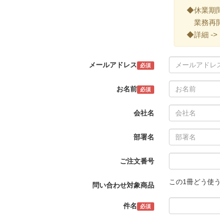
◆休業期間 ->
業務再開 -
◆詳細 ->
メールアドレス
必須
お名前
必須
会社名
部署名
ご注文番号
この1冊どう使
問い合わせ対象商品
件名
必須