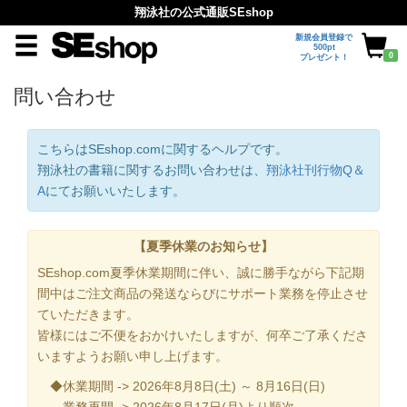
翔泳社の公式通販SEshop
新規会員登録で
500pt
0
プレゼント！
問い合わせ
こちらはSEshop.comに関するヘルプです。
翔泳社の書籍に関するお問い合わせは、
翔泳社刊行物Q＆
A
にてお願いいたします。
【夏季休業のお知らせ】
SEshop.com夏季休業期間に伴い、誠に勝手ながら下記期
間中はご注文商品の発送ならびにサポート業務を停止させ
ていただきます。
皆様にはご不便をおかけいたしますが、何卒ご了承くださ
いますようお願い申し上げます。
◆休業期間 -> 2026年8月8日(土) ～ 8月16日(日)
業務再開 -> 2026年8月17日(月)より順次