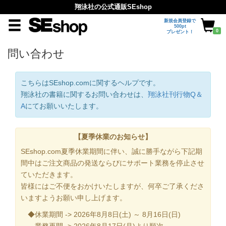
翔泳社の公式通販SEshop
新規会員登録で
500pt
0
プレゼント！
問い合わせ
こちらはSEshop.comに関するヘルプです。
翔泳社の書籍に関するお問い合わせは、
翔泳社刊行物Q＆
A
にてお願いいたします。
【夏季休業のお知らせ】
SEshop.com夏季休業期間に伴い、誠に勝手ながら下記期
間中はご注文商品の発送ならびにサポート業務を停止させ
ていただきます。
皆様にはご不便をおかけいたしますが、何卒ご了承くださ
いますようお願い申し上げます。
◆休業期間 -> 2026年8月8日(土) ～ 8月16日(日)
業務再開 -> 2026年8月17日(月)より順次