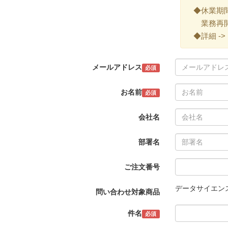
◆休業期間 ->
業務再開 -
◆詳細 ->
メールアドレス
必須
お名前
必須
会社名
部署名
ご注文番号
データサイエンス
問い合わせ対象商品
件名
必須