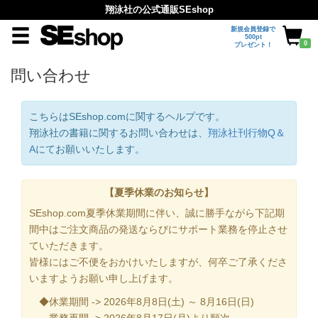
翔泳社の公式通販SEshop
新規会員登録で
500pt
0
プレゼント！
問い合わせ
こちらはSEshop.comに関するヘルプです。
翔泳社の書籍に関するお問い合わせは、
翔泳社刊行物Q＆
A
にてお願いいたします。
【夏季休業のお知らせ】
SEshop.com夏季休業期間に伴い、誠に勝手ながら下記期
間中はご注文商品の発送ならびにサポート業務を停止させ
ていただきます。
皆様にはご不便をおかけいたしますが、何卒ご了承くださ
いますようお願い申し上げます。
◆休業期間 -> 2026年8月8日(土) ～ 8月16日(日)
業務再開 -> 2026年8月17日(月)より順次