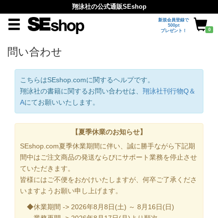
翔泳社の公式通販SEshop
新規会員登録で
500pt
0
プレゼント！
問い合わせ
こちらはSEshop.comに関するヘルプです。
翔泳社の書籍に関するお問い合わせは、
翔泳社刊行物Q＆
A
にてお願いいたします。
【夏季休業のお知らせ】
SEshop.com夏季休業期間に伴い、誠に勝手ながら下記期
間中はご注文商品の発送ならびにサポート業務を停止させ
ていただきます。
皆様にはご不便をおかけいたしますが、何卒ご了承くださ
いますようお願い申し上げます。
◆休業期間 -> 2026年8月8日(土) ～ 8月16日(日)
業務再開 -> 2026年8月17日(月)より順次