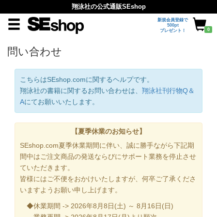
翔泳社の公式通販SEshop
新規会員登録で
500pt
0
プレゼント！
問い合わせ
こちらはSEshop.comに関するヘルプです。
翔泳社の書籍に関するお問い合わせは、
翔泳社刊行物Q＆
A
にてお願いいたします。
【夏季休業のお知らせ】
SEshop.com夏季休業期間に伴い、誠に勝手ながら下記期
間中はご注文商品の発送ならびにサポート業務を停止させ
ていただきます。
皆様にはご不便をおかけいたしますが、何卒ご了承くださ
いますようお願い申し上げます。
◆休業期間 -> 2026年8月8日(土) ～ 8月16日(日)
業務再開 -> 2026年8月17日(月)より順次