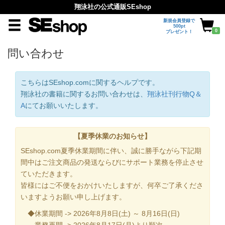
翔泳社の公式通販SEshop
新規会員登録で
500pt
0
プレゼント！
問い合わせ
こちらはSEshop.comに関するヘルプです。
翔泳社の書籍に関するお問い合わせは、
翔泳社刊行物Q＆
A
にてお願いいたします。
【夏季休業のお知らせ】
SEshop.com夏季休業期間に伴い、誠に勝手ながら下記期
間中はご注文商品の発送ならびにサポート業務を停止させ
ていただきます。
皆様にはご不便をおかけいたしますが、何卒ご了承くださ
いますようお願い申し上げます。
◆休業期間 -> 2026年8月8日(土) ～ 8月16日(日)
業務再開 -> 2026年8月17日(月)より順次