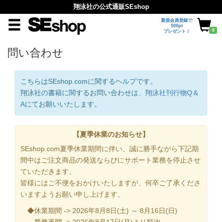
翔泳社の公式通販SEshop
新規会員登録で
500pt
0
プレゼント！
問い合わせ
こちらはSEshop.comに関するヘルプです。
翔泳社の書籍に関するお問い合わせは、
翔泳社刊行物Q＆
A
にてお願いいたします。
【夏季休業のお知らせ】
SEshop.com夏季休業期間に伴い、誠に勝手ながら下記期
間中はご注文商品の発送ならびにサポート業務を停止させ
ていただきます。
皆様にはご不便をおかけいたしますが、何卒ご了承くださ
いますようお願い申し上げます。
◆休業期間 -> 2026年8月8日(土) ～ 8月16日(日)
業務再開 -> 2026年8月17日(月)より順次