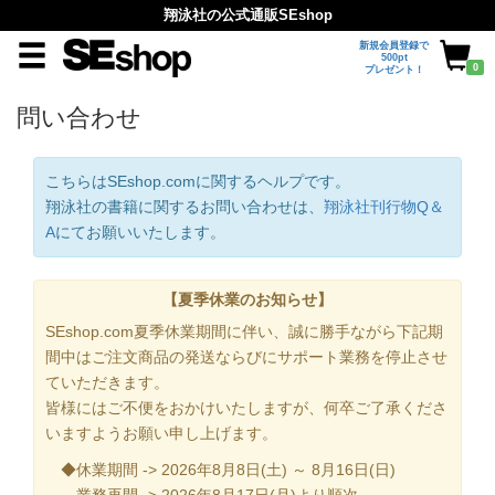
翔泳社の公式通販SEshop
新規会員登録で
500pt
0
プレゼント！
問い合わせ
こちらはSEshop.comに関するヘルプです。
翔泳社の書籍に関するお問い合わせは、
翔泳社刊行物Q＆
A
にてお願いいたします。
【夏季休業のお知らせ】
SEshop.com夏季休業期間に伴い、誠に勝手ながら下記期
間中はご注文商品の発送ならびにサポート業務を停止させ
ていただきます。
皆様にはご不便をおかけいたしますが、何卒ご了承くださ
いますようお願い申し上げます。
◆休業期間 -> 2026年8月8日(土) ～ 8月16日(日)
業務再開 -> 2026年8月17日(月)より順次