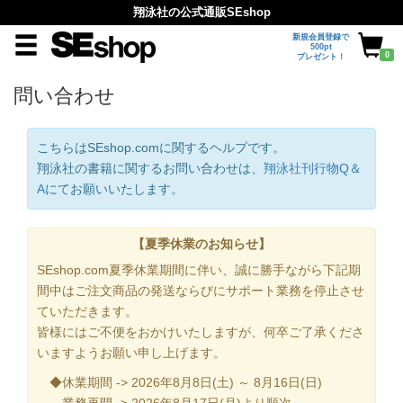
翔泳社の公式通販SEshop
新規会員登録で
500pt
0
プレゼント！
問い合わせ
こちらはSEshop.comに関するヘルプです。
翔泳社の書籍に関するお問い合わせは、
翔泳社刊行物Q＆
A
にてお願いいたします。
【夏季休業のお知らせ】
SEshop.com夏季休業期間に伴い、誠に勝手ながら下記期
間中はご注文商品の発送ならびにサポート業務を停止させ
ていただきます。
皆様にはご不便をおかけいたしますが、何卒ご了承くださ
いますようお願い申し上げます。
◆休業期間 -> 2026年8月8日(土) ～ 8月16日(日)
業務再開 -> 2026年8月17日(月)より順次