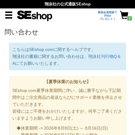
翔泳社の公式通販SEshop
新規会員登録で
500pt
0
プレゼント！
問い合わせ
こちらはSEshop.comに関するヘルプです。
翔泳社の書籍に関するお問い合わせは、
翔泳社刊行物Q＆
A
にてお願いいたします。
【夏季休業のお知らせ】
SEshop.com夏季休業期間に伴い、誠に勝手ながら下記期
間中はご注文商品の発送ならびにサポート業務を停止させ
ていただきます。
皆様にはご不便をおかけいたしますが、何卒ご了承くださ
いますようお願い申し上げます。
◆休業期間 -> 2026年8月8日(土) ～ 8月16日(日)
業務再開 -> 2026年8月17日(月)より順次