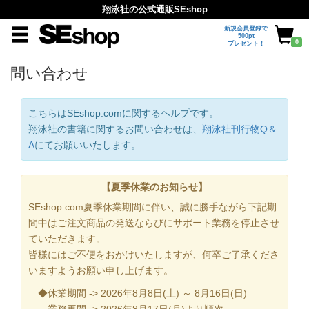
翔泳社の公式通販SEshop
新規会員登録で
500pt
0
プレゼント！
問い合わせ
こちらはSEshop.comに関するヘルプです。
翔泳社の書籍に関するお問い合わせは、
翔泳社刊行物Q＆
A
にてお願いいたします。
【夏季休業のお知らせ】
SEshop.com夏季休業期間に伴い、誠に勝手ながら下記期
間中はご注文商品の発送ならびにサポート業務を停止させ
ていただきます。
皆様にはご不便をおかけいたしますが、何卒ご了承くださ
いますようお願い申し上げます。
◆休業期間 -> 2026年8月8日(土) ～ 8月16日(日)
業務再開 -> 2026年8月17日(月)より順次