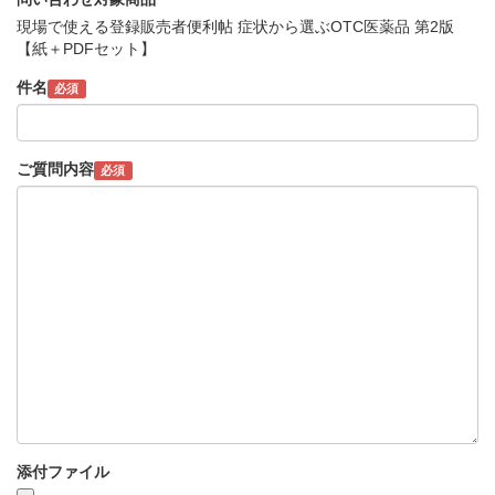
現場で使える登録販売者便利帖 症状から選ぶOTC医薬品 第2版
【紙＋PDFセット】
件名
必須
ご質問内容
必須
添付ファイル