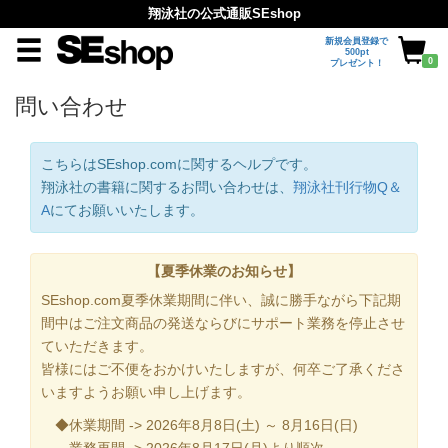
翔泳社の公式通販SEshop
新規会員登録で
500pt
0
プレゼント！
問い合わせ
こちらはSEshop.comに関するヘルプです。
翔泳社の書籍に関するお問い合わせは、
翔泳社刊行物Q＆
A
にてお願いいたします。
【夏季休業のお知らせ】
SEshop.com夏季休業期間に伴い、誠に勝手ながら下記期
間中はご注文商品の発送ならびにサポート業務を停止させ
ていただきます。
皆様にはご不便をおかけいたしますが、何卒ご了承くださ
いますようお願い申し上げます。
◆休業期間 -> 2026年8月8日(土) ～ 8月16日(日)
業務再開 -> 2026年8月17日(月)より順次