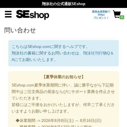
翔泳社の公式通販SEshop
新規会員登録で
500pt
0
プレゼント！
問い合わせ
こちらはSEshop.comに関するヘルプです。
翔泳社の書籍に関するお問い合わせは、
翔泳社刊行物Q＆
A
にてお願いいたします。
【夏季休業のお知らせ】
SEshop.com夏季休業期間に伴い、誠に勝手ながら下記期
間中はご注文商品の発送ならびにサポート業務を停止させ
ていただきます。
皆様にはご不便をおかけいたしますが、何卒ご了承くださ
いますようお願い申し上げます。
◆休業期間 -> 2026年8月8日(土) ～ 8月16日(日)
業務再開 -> 2026年8月17日(月)より順次