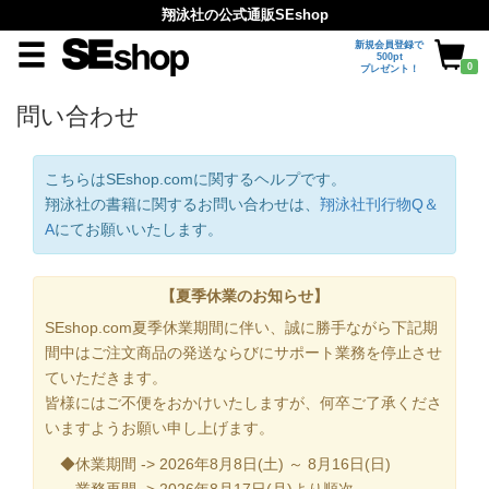
翔泳社の公式通販SEshop
新規会員登録で
500pt
0
プレゼント！
問い合わせ
こちらはSEshop.comに関するヘルプです。
翔泳社の書籍に関するお問い合わせは、
翔泳社刊行物Q＆
A
にてお願いいたします。
【夏季休業のお知らせ】
SEshop.com夏季休業期間に伴い、誠に勝手ながら下記期
間中はご注文商品の発送ならびにサポート業務を停止させ
ていただきます。
皆様にはご不便をおかけいたしますが、何卒ご了承くださ
いますようお願い申し上げます。
◆休業期間 -> 2026年8月8日(土) ～ 8月16日(日)
業務再開 -> 2026年8月17日(月)より順次