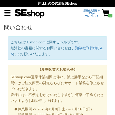
翔泳社の公式通販SEshop
新規会員登録で
500pt
0
プレゼント！
問い合わせ
こちらはSEshop.comに関するヘルプです。
翔泳社の書籍に関するお問い合わせは、
翔泳社刊行物Q＆
A
にてお願いいたします。
【夏季休業のお知らせ】
SEshop.com夏季休業期間に伴い、誠に勝手ながら下記期
間中はご注文商品の発送ならびにサポート業務を停止させ
ていただきます。
皆様にはご不便をおかけいたしますが、何卒ご了承くださ
いますようお願い申し上げます。
◆休業期間 -> 2026年8月8日(土) ～ 8月16日(日)
業務再開 -> 2026年8月17日(月)より順次