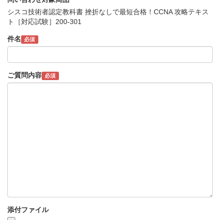
シスコ技術者認定教科書 挫折なしで最短合格！CCNA 攻略テキス
ト［対応試験］200-301
件名
必須
ご質問内容
必須
添付ファイル