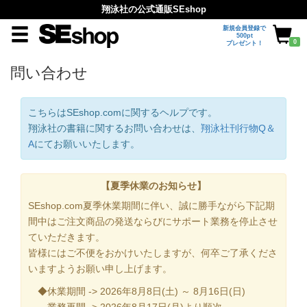
翔泳社の公式通販SEshop
新規会員登録で
500pt
0
プレゼント！
問い合わせ
こちらはSEshop.comに関するヘルプです。
翔泳社の書籍に関するお問い合わせは、
翔泳社刊行物Q＆
A
にてお願いいたします。
【夏季休業のお知らせ】
SEshop.com夏季休業期間に伴い、誠に勝手ながら下記期
間中はご注文商品の発送ならびにサポート業務を停止させ
ていただきます。
皆様にはご不便をおかけいたしますが、何卒ご了承くださ
いますようお願い申し上げます。
◆休業期間 -> 2026年8月8日(土) ～ 8月16日(日)
業務再開 -> 2026年8月17日(月)より順次