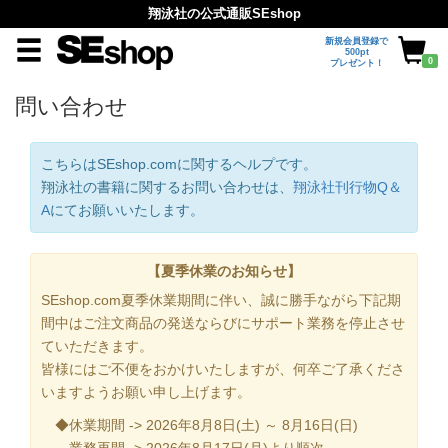
翔泳社の公式通販SEshop
新規会員登録で
500pt
0
プレゼント！
問い合わせ
こちらはSEshop.comに関するヘルプです。
翔泳社の書籍に関するお問い合わせは、
翔泳社刊行物Q＆
A
にてお願いいたします。
【夏季休業のお知らせ】
SEshop.com夏季休業期間に伴い、誠に勝手ながら下記期
間中はご注文商品の発送ならびにサポート業務を停止させ
ていただきます。
皆様にはご不便をおかけいたしますが、何卒ご了承くださ
いますようお願い申し上げます。
◆休業期間 -> 2026年8月8日(土) ～ 8月16日(日)
業務再開 -> 2026年8月17日(月)より順次