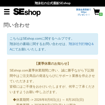
翔泳社の公式通販SEshop
新規会員登録で
500pt
0
プレゼント！
問い合わせ
こちらはSEshop.comに関するヘルプです。
翔泳社の書籍に関するお問い合わせは、
翔泳社刊行物Q＆
A
にてお願いいたします。
【夏季休業のお知らせ】
SEshop.com夏季休業期間に伴い、誠に勝手ながら下記期
間中はご注文商品の発送ならびにサポート業務を停止させ
ていただきます。
皆様にはご不便をおかけいたしますが、何卒ご了承くださ
いますようお願い申し上げます。
◆休業期間 -> 2026年8月8日(土) ～ 8月16日(日)
業務再開 -> 2026年8月17日(月)より順次