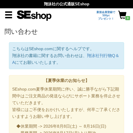
翔泳社の公式通販SEshop
新規会員登録で
500pt
0
プレゼント！
問い合わせ
こちらはSEshop.comに関するヘルプです。
翔泳社の書籍に関するお問い合わせは、
翔泳社刊行物Q＆
A
にてお願いいたします。
【夏季休業のお知らせ】
SEshop.com夏季休業期間に伴い、誠に勝手ながら下記期
間中はご注文商品の発送ならびにサポート業務を停止させ
ていただきます。
皆様にはご不便をおかけいたしますが、何卒ご了承くださ
いますようお願い申し上げます。
◆休業期間 -> 2026年8月8日(土) ～ 8月16日(日)
業務再開 -> 2026年8月17日(月)より順次