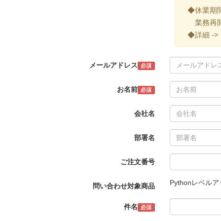
◆休業期間 ->
業務再開 -
◆詳細 ->
メールアドレス
必須
お名前
必須
会社名
部署名
ご注文番号
Pythonレベ
問い合わせ対象商品
件名
必須