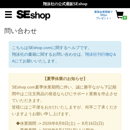
翔泳社の公式通販SEshop
新規会員登録で
500pt
0
プレゼント！
問い合わせ
こちらはSEshop.comに関するヘルプです。
翔泳社の書籍に関するお問い合わせは、
翔泳社刊行物Q＆
A
にてお願いいたします。
【夏季休業のお知らせ】
SEshop.com夏季休業期間に伴い、誠に勝手ながら下記期
間中はご注文商品の発送ならびにサポート業務を停止させ
ていただきます。
皆様にはご不便をおかけいたしますが、何卒ご了承くださ
いますようお願い申し上げます。
◆休業期間 -> 2026年8月8日(土) ～ 8月16日(日)
業務再開 -> 2026年8月17日(月)より順次