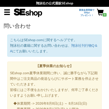
翔泳社の公式通販SEshop
新規会員登録で
500pt
0
プレゼント！
問い合わせ
こちらはSEshop.comに関するヘルプです。
翔泳社の書籍に関するお問い合わせは、
翔泳社刊行物Q＆
A
にてお願いいたします。
【夏季休業のお知らせ】
SEshop.com夏季休業期間に伴い、誠に勝手ながら下記期
間中はご注文商品の発送ならびにサポート業務を停止させ
ていただきます。
皆様にはご不便をおかけいたしますが、何卒ご了承くださ
いますようお願い申し上げます。
◆休業期間 -> 2026年8月8日(土) ～ 8月16日(日)
業務再開 -> 2026年8月17日(月)より順次