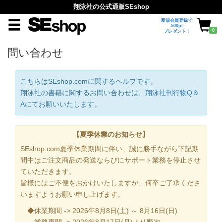
翔泳社の公式通販SEshop
新規会員登録で
500pt
0
プレゼント！
問い合わせ
こちらはSEshop.comに関するヘルプです。
翔泳社の書籍に関するお問い合わせは、
翔泳社刊行物Q＆
A
にてお願いいたします。
【夏季休業のお知らせ】
SEshop.com夏季休業期間に伴い、誠に勝手ながら下記期
間中はご注文商品の発送ならびにサポート業務を停止させ
ていただきます。
皆様にはご不便をおかけいたしますが、何卒ご了承くださ
いますようお願い申し上げます。
◆休業期間 -> 2026年8月8日(土) ～ 8月16日(日)
業務再開 -> 2026年8月17日(月)より順次