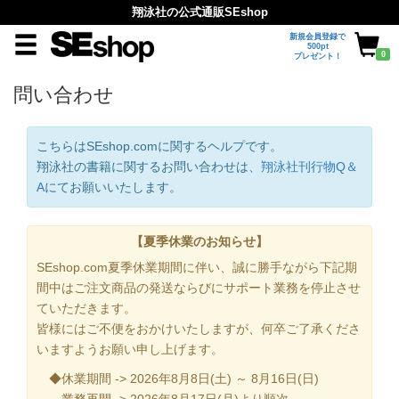
翔泳社の公式通販SEshop
新規会員登録で
500pt
0
プレゼント！
問い合わせ
こちらはSEshop.comに関するヘルプです。
翔泳社の書籍に関するお問い合わせは、
翔泳社刊行物Q＆
A
にてお願いいたします。
【夏季休業のお知らせ】
SEshop.com夏季休業期間に伴い、誠に勝手ながら下記期
間中はご注文商品の発送ならびにサポート業務を停止させ
ていただきます。
皆様にはご不便をおかけいたしますが、何卒ご了承くださ
いますようお願い申し上げます。
◆休業期間 -> 2026年8月8日(土) ～ 8月16日(日)
業務再開 -> 2026年8月17日(月)より順次