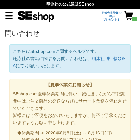
翔泳社の公式通販SEshop
新規会員登録で
500pt
0
プレゼント！
問い合わせ
こちらはSEshop.comに関するヘルプです。
翔泳社の書籍に関するお問い合わせは、
翔泳社刊行物Q＆
A
にてお願いいたします。
【夏季休業のお知らせ】
SEshop.com夏季休業期間に伴い、誠に勝手ながら下記期
間中はご注文商品の発送ならびにサポート業務を停止させ
ていただきます。
皆様にはご不便をおかけいたしますが、何卒ご了承くださ
いますようお願い申し上げます。
◆休業期間 -> 2026年8月8日(土) ～ 8月16日(日)
業務再開 -> 2026年8月17日(月)より順次