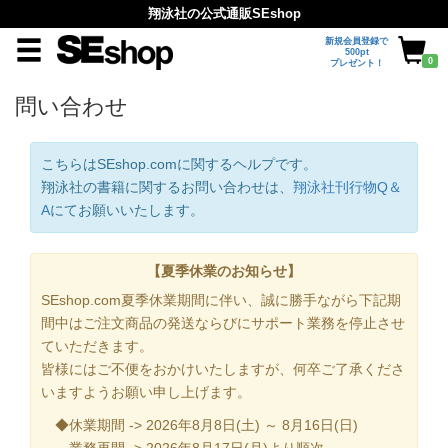
翔泳社の公式通販SEshop
新規会員登録で
500pt
0
プレゼント！
問い合わせ
こちらはSEshop.comに関するヘルプです。
翔泳社の書籍に関するお問い合わせは、
翔泳社刊行物Q＆
A
にてお願いいたします。
【夏季休業のお知らせ】
SEshop.com夏季休業期間に伴い、誠に勝手ながら下記期
間中はご注文商品の発送ならびにサポート業務を停止させ
ていただきます。
皆様にはご不便をおかけいたしますが、何卒ご了承くださ
いますようお願い申し上げます。
◆休業期間 -> 2026年8月8日(土) ～ 8月16日(日)
業務再開 -> 2026年8月17日(月)より順次