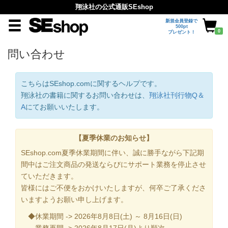
翔泳社の公式通販SEshop
新規会員登録で
500pt
0
プレゼント！
問い合わせ
こちらはSEshop.comに関するヘルプです。
翔泳社の書籍に関するお問い合わせは、
翔泳社刊行物Q＆
A
にてお願いいたします。
【夏季休業のお知らせ】
SEshop.com夏季休業期間に伴い、誠に勝手ながら下記期
間中はご注文商品の発送ならびにサポート業務を停止させ
ていただきます。
皆様にはご不便をおかけいたしますが、何卒ご了承くださ
いますようお願い申し上げます。
◆休業期間 -> 2026年8月8日(土) ～ 8月16日(日)
業務再開 -> 2026年8月17日(月)より順次