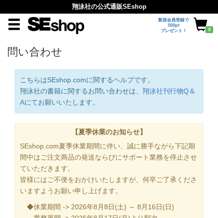
翔泳社の公式通販SEshop
新規会員登録で
500pt
0
プレゼント！
問い合わせ
こちらはSEshop.comに関するヘルプです。
翔泳社の書籍に関するお問い合わせは、
翔泳社刊行物Q＆
A
にてお願いいたします。
【夏季休業のお知らせ】
SEshop.com夏季休業期間に伴い、誠に勝手ながら下記期
間中はご注文商品の発送ならびにサポート業務を停止させ
ていただきます。
皆様にはご不便をおかけいたしますが、何卒ご了承くださ
いますようお願い申し上げます。
◆休業期間 -> 2026年8月8日(土) ～ 8月16日(日)
業務再開 -> 2026年8月17日(月)より順次