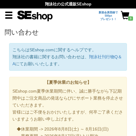
翔泳社の公式通販SEshop
新規会員登録で
500pt
0
プレゼント！
問い合わせ
こちらはSEshop.comに関するヘルプです。
翔泳社の書籍に関するお問い合わせは、
翔泳社刊行物Q＆
A
にてお願いいたします。
【夏季休業のお知らせ】
SEshop.com夏季休業期間に伴い、誠に勝手ながら下記期
間中はご注文商品の発送ならびにサポート業務を停止させ
ていただきます。
皆様にはご不便をおかけいたしますが、何卒ご了承くださ
いますようお願い申し上げます。
◆休業期間 -> 2026年8月8日(土) ～ 8月16日(日)
業務再開 -> 2026年8月17日(月)より順次