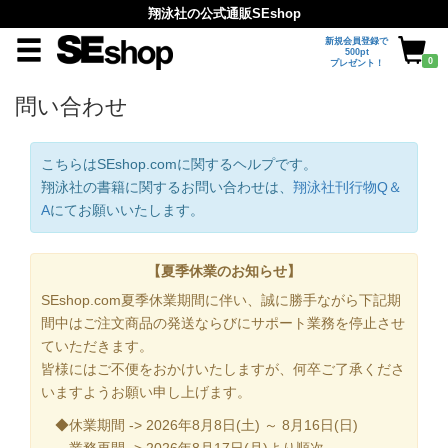
翔泳社の公式通販SEshop
新規会員登録で
500pt
0
プレゼント！
問い合わせ
こちらはSEshop.comに関するヘルプです。
翔泳社の書籍に関するお問い合わせは、
翔泳社刊行物Q＆
A
にてお願いいたします。
【夏季休業のお知らせ】
SEshop.com夏季休業期間に伴い、誠に勝手ながら下記期
間中はご注文商品の発送ならびにサポート業務を停止させ
ていただきます。
皆様にはご不便をおかけいたしますが、何卒ご了承くださ
いますようお願い申し上げます。
◆休業期間 -> 2026年8月8日(土) ～ 8月16日(日)
業務再開 -> 2026年8月17日(月)より順次