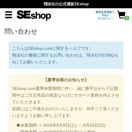
翔泳社の公式通販SEshop
新規会員登録で
500pt
0
プレゼント！
問い合わせ
こちらはSEshop.comに関するヘルプです。
翔泳社の書籍に関するお問い合わせは、
翔泳社刊行物Q＆
A
にてお願いいたします。
【夏季休業のお知らせ】
SEshop.com夏季休業期間に伴い、誠に勝手ながら下記期
間中はご注文商品の発送ならびにサポート業務を停止させ
ていただきます。
皆様にはご不便をおかけいたしますが、何卒ご了承くださ
いますようお願い申し上げます。
◆休業期間 -> 2026年8月8日(土) ～ 8月16日(日)
業務再開 -> 2026年8月17日(月)より順次