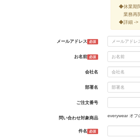
◆休業期間 ->
業務再開 -
◆詳細 ->
メールアドレス
必須
お名前
必須
会社名
部署名
ご注文番号
everywea
問い合わせ対象商品
件名
必須