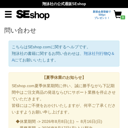
翔泳社の公式通販SEshop
新規会員登録で
500pt
0
プレゼント！
問い合わせ
こちらはSEshop.comに関するヘルプです。
翔泳社の書籍に関するお問い合わせは、
翔泳社刊行物Q＆
A
にてお願いいたします。
【夏季休業のお知らせ】
SEshop.com夏季休業期間に伴い、誠に勝手ながら下記期
間中はご注文商品の発送ならびにサポート業務を停止させ
ていただきます。
皆様にはご不便をおかけいたしますが、何卒ご了承くださ
いますようお願い申し上げます。
◆休業期間 -> 2026年8月8日(土) ～ 8月16日(日)
業務再開 -> 2026年8月17日(月)より順次